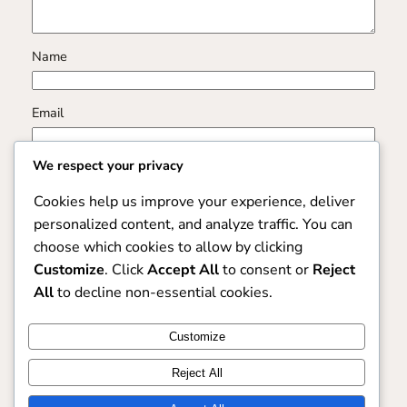
Name
Email
We respect your privacy
Website
Cookies help us improve your experience, deliver
personalized content, and analyze traffic. You can
Save my name, email, and website in this browser for
choose which cookies to allow by clicking
the next time I comment.
Customize
. Click
Accept All
to consent or
Reject
All
to decline non-essential cookies.
Customize
Reject All
Kuliner Nusantara Perkumpulan