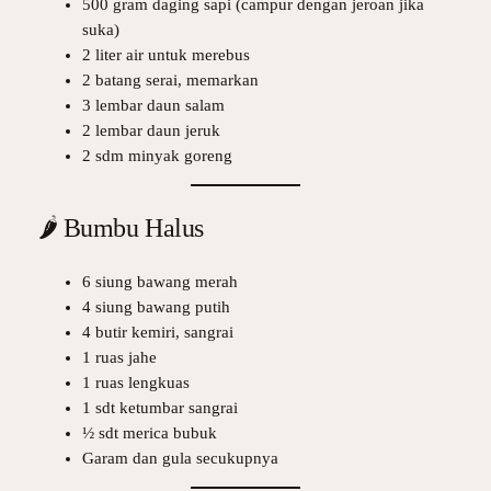
500 gram daging sapi (campur dengan jeroan jika
suka)
2 liter air untuk merebus
2 batang serai, memarkan
3 lembar daun salam
2 lembar daun jeruk
2 sdm minyak goreng
🌶️ Bumbu Halus
6 siung bawang merah
4 siung bawang putih
4 butir kemiri, sangrai
1 ruas jahe
1 ruas lengkuas
1 sdt ketumbar sangrai
½ sdt merica bubuk
Garam dan gula secukupnya