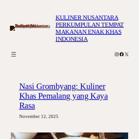
Skip
to
KULINER NUSANTARA
content
PERKUMPULAN TEMPAT
MAKANAN ENAK KHAS
INDONESIA
Instagram
Facebook
X
Nasi Grombyang: Kuliner
Khas Pemalang yang Kaya
Rasa
November 12, 2025