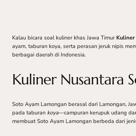
Kalau bicara soal kuliner khas Jawa Timur
Kuline
ayam, taburan koya, serta perasan jeruk nipis mem
berbagai daerah di Indonesia.
Kuliner Nusantara 
Soto Ayam Lamongan berasal dari Lamongan, Jawa 
pada taburan
koya
—campuran kerupuk udang dan b
membuat Soto Ayam Lamongan berbeda dari jenis 