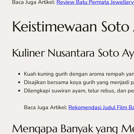
Baca Juga Artikel:
Review Batu Permata Jewellery
Keistimewaan Sot
Kuliner Nusantara Soto Ay
Kuah kuning gurih dengan aroma rempah yan
Disajikan bersama koya gurih yang menjadi
Dilengkapi suwiran ayam, telur rebus, dan p
Baca Juga Artikel:
Rekomendasi Judul Film B
Mengapa Banyak yang Me