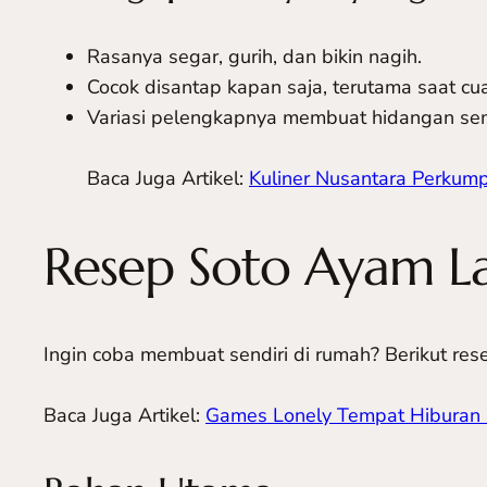
Rasanya segar, gurih, dan bikin nagih.
Cocok disantap kapan saja, terutama saat cua
Variasi pelengkapnya membuat hidangan sem
Baca Juga Artikel:
Kuliner Nusantara Perkum
Resep Soto Ayam 
Ingin coba membuat sendiri di rumah? Berikut re
Baca Juga Artikel:
Games Lonely Tempat Hiburan 