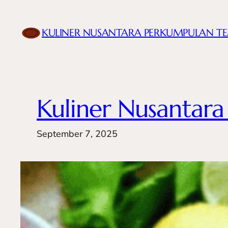
Skip
to
KULINER NUSANTARA PERKUMPULAN T
content
Kuliner Nusantar
September 7, 2025