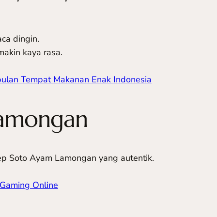
ca dingin.
akin kaya rasa.
pulan Tempat Makanan Enak Indonesia
Lamongan
sep Soto Ayam Lamongan yang autentik.
Gaming Online