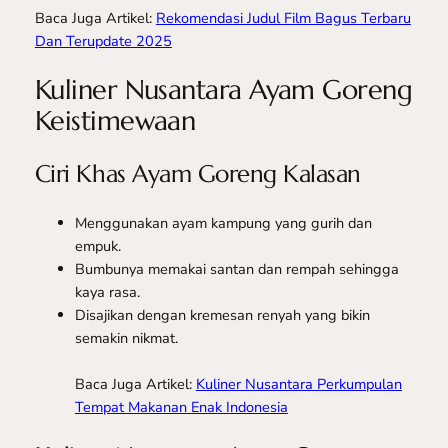
Baca Juga Artikel:
Rekomendasi Judul Film Bagus Terbaru
Dan Terupdate 2025
Kuliner Nusantara Ayam Goreng
Keistimewaan
Ciri Khas Ayam Goreng Kalasan
Menggunakan ayam kampung yang gurih dan
empuk.
Bumbunya memakai santan dan rempah sehingga
kaya rasa.
Disajikan dengan kremesan renyah yang bikin
semakin nikmat.
Baca Juga Artikel:
Kuliner Nusantara Perkumpulan
Tempat Makanan Enak Indonesia