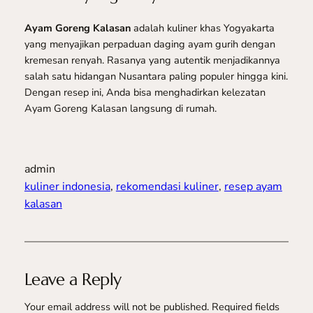
Ayam Goreng Kalasan
adalah kuliner khas Yogyakarta
yang menyajikan perpaduan daging ayam gurih dengan
kremesan renyah. Rasanya yang autentik menjadikannya
salah satu hidangan Nusantara paling populer hingga kini.
Dengan resep ini, Anda bisa menghadirkan kelezatan
Ayam Goreng Kalasan langsung di rumah.
admin
kuliner indonesia
, 
rekomendasi kuliner
, 
resep ayam
kalasan
Leave a Reply
Your email address will not be published.
Required fields