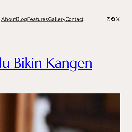
Instagram
Facebook
X
About
Blog
Features
Gallery
Contact
lu Bikin Kangen