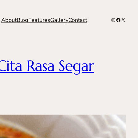
Instagram
Facebook
X
About
Blog
Features
Gallery
Contact
ita Rasa Segar