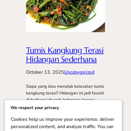
Tumis Kangkung Terasi
Hidangan Sederhana
October 13, 2025
Uncategorized
Siapa yang bisa menolak kelezatan tumis
kangkung terasi? Hidangan ini jadi favorit
di berbagai daerah Indonesia karena
rasanya yang gurih, pedas, dan aromanya
We respect your privacy
yang menggoda. Meski terbuat dari
Cookies help us improve your experience, deliver
bahan sederhana, masakan ini selalu
personalized content, and analyze traffic. You can
berhasil membuat siapa pun tergoda