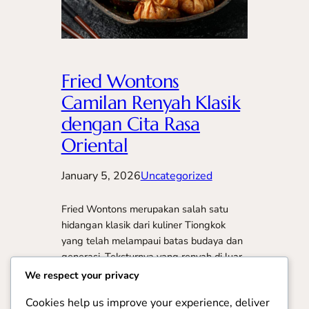
Fried Wontons
Camilan Renyah Klasik
dengan Cita Rasa
Oriental
January 5, 2026
Uncategorized
Fried Wontons merupakan salah satu
hidangan klasik dari kuliner Tiongkok
yang telah melampaui batas budaya dan
generasi. Teksturnya yang renyah di luar,
berpadu dengan isian gurih di dalam,
We respect your privacy
menjadikan wonton goreng sebagai
Cookies help us improve your experience, deliver
camilan, hidangan pembuka, hingga