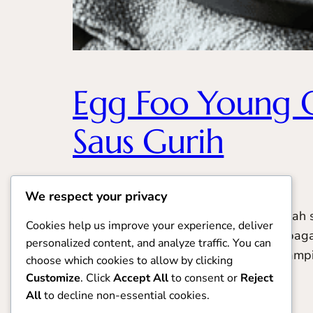
Egg Foo Young O
Saus Gurih
December 26, 2025
Uncategorized
We respect your privacy
Egg Foo Young Omelet merupakan salah s
Cookies help us improve your experience, deliver
dan generasi. Hidangan ini dikenal sebaga
personalized content, and analyze traffic. You can
saus kental bercita rasa gurih. Meski ta
choose which cookies to allow by clicking
Customize
. Click
Accept All
to consent or
Reject
All
to decline non-essential cookies.